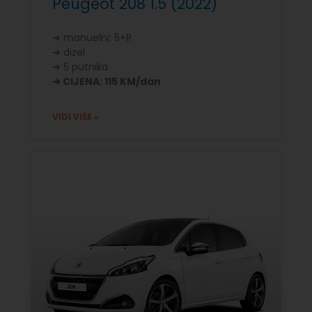
Peugeot 208 1.5 (2022)
➔ manuelni; 5+R
➔ dizel
➔ 5 putnika
➔ CIJENA: 115 KM/dan
VIDI VIŠE »