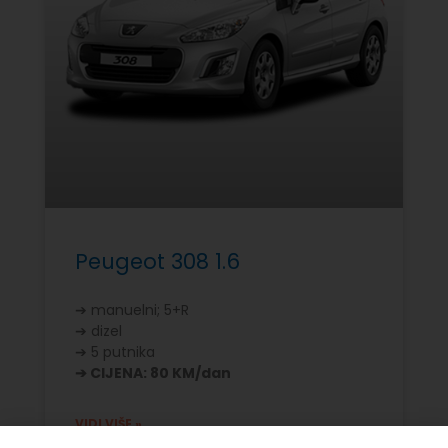
Peugeot 308 1.6
➔ manuelni; 5+R
➔ dizel
➔ 5 putnika
➔ CIJENA: 80 KM/dan
VIDI VIŠE »