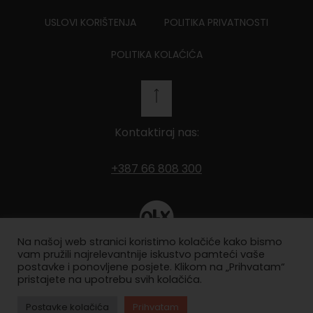
USLOVI KORIŠTENJA
POLITIKA PRIVATNOSTI
POLITIKA KOLAĆIĆA
Kontaktiraj nas:
+387 66 808 300
Na našoj web stranici koristimo kolačiće kako bismo
Pronađi nas na OLX-u
vam pružili najrelevantnije iskustvo pamteći vaše
postavke i ponovljene posjete. Klikom na „Prihvatam“
pristajete na upotrebu svih kolačića.
Postavke kolačića
Prihvatam