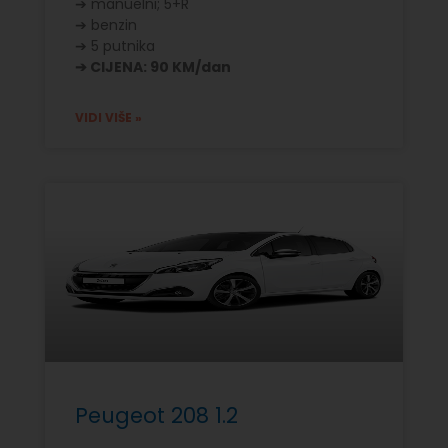
➔ manuelni; 5+R
➔ benzin
➔ 5 putnika
➔ CIJENA: 90 KM/dan
VIDI VIŠE »
Peugeot 208 1.2