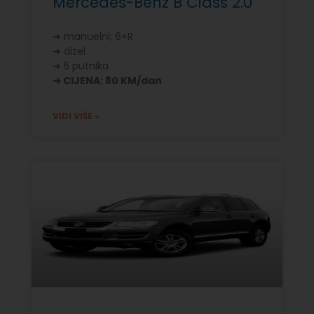
Mercedes-Benz B Class 2.0
➔ manuelni; 6+R
➔ dizel
➔ 5 putnika
➔ CIJENA: 80 KM/dan
VIDI VIŠE »