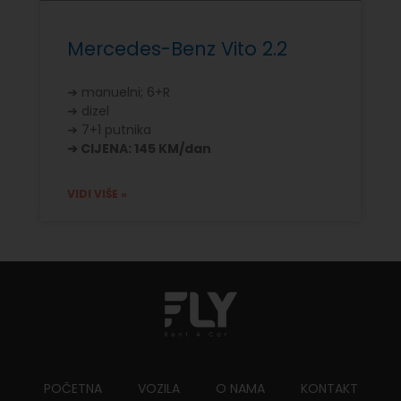
Mercedes-Benz Vito 2.2
➔ manuelni; 6+R
➔ dizel
➔ 7+1 putnika
➔ CIJENA: 145 KM/dan
VIDI VIŠE »
POČETNA
VOZILA
O NAMA
KONTAKT