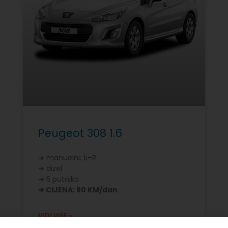
Peugeot 308 1.6
➔ manuelni; 5+R
➔ dizel
➔ 5 putnika
➔ CIJENA: 80 KM/dan
VIDI VIŠE »