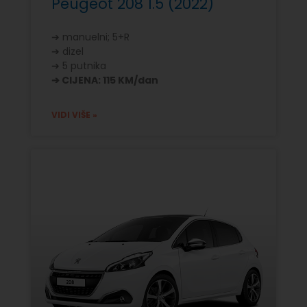
Peugeot 208 1.5 (2022)
➔ manuelni; 5+R
➔ dizel
➔ 5 putnika
➔ CIJENA: 115 KM/dan
VIDI VIŠE »