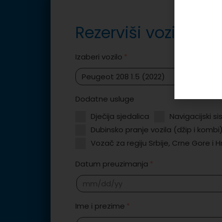
Rezerviši vozilo
Izaberi vozilo
Dodatne usluge
Dječija sjedalica
Navigacijski s
Dubinsko pranje vozila (džip i kombi
Vozač za regiju Srbije, Crne Gore i 
Datum preuzimanja
Ime i prezime