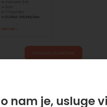
➔ manuelni; 6+R
➔ dizel
➔ 7+1 putnika
➔ CIJENA: 145 KM/dan
VIDI VIŠE »
POGLEDAJ CJENOVNIK
o nam je, usluge v