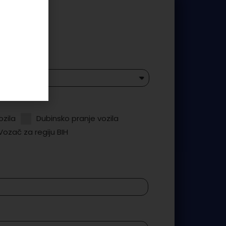
ozila
Dubinsko pranje vozila
Vozač za regiju BIH