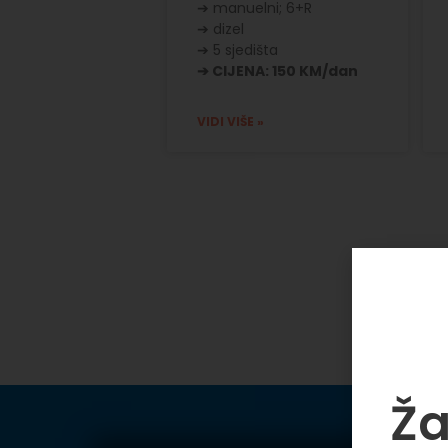
➔ manuelni; 6+R
➔ dizel
➔ 5 sjedišta
➔ CIJENA: 150 KM/dan
VIDI VIŠE »
Ža