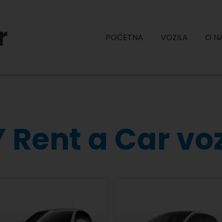
r
POČETNA
VOZILA
O N
 Rent a Car vo