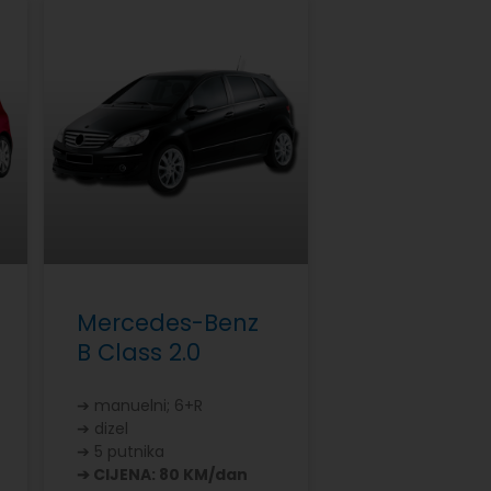
Mercedes-Benz
B Class 2.0
➔ manuelni; 6+R
➔ dizel
➔ 5 putnika
➔ CIJENA: 80 KM/dan