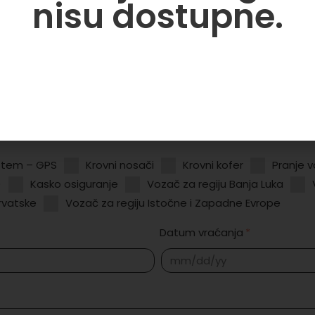
nisu dostupne.
istem – GPS
Krovni nosači
Krovni kofer
Pranje v
)
Kasko osiguranje
Vozač za regiju Banja Luka
Hrvatske
Vozač za regiju Istočne i Zapadne Evrope
Datum vraćanja