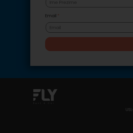
Email
USL