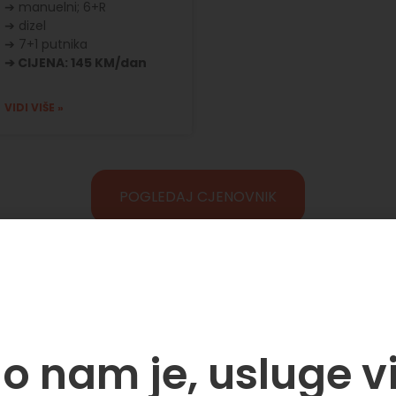
➔ manuelni; 6+R
➔ dizel
➔ 7+1 putnika
➔ CIJENA: 145 KM/dan
VIDI VIŠE »
POGLEDAJ CJENOVNIK
o nam je, usluge v