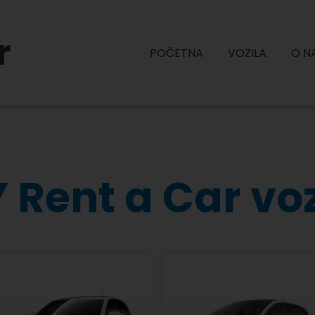
r
POČETNA
VOZILA
O N
 Rent a Car vo