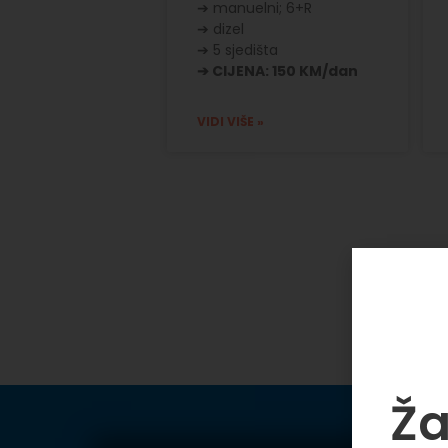
➔ manuelni; 6+R
➔ dizel
➔ 5 sjedišta
➔ CIJENA: 150 KM/dan
VIDI VIŠE »
Ža