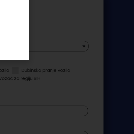
ozila
Dubinsko pranje vozila
Vozač za regiju BIH