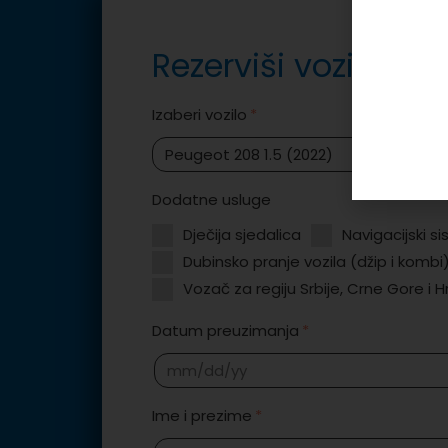
Rezerviši vozilo
Izaberi vozilo
Dodatne usluge
Dječija sjedalica
Navigacijski s
Dubinsko pranje vozila (džip i kombi
Vozač za regiju Srbije, Crne Gore i 
Datum preuzimanja
Ime i prezime