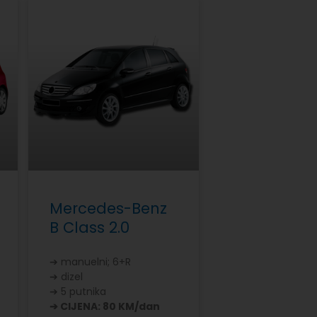
Mercedes-Benz
B Class 2.0
➔ manuelni; 6+R
➔ dizel
➔ 5 putnika
➔ CIJENA: 80 KM/dan