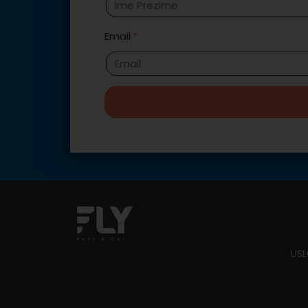
Email
USL